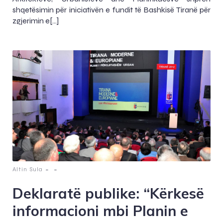
shqetësimin për iniciativën e fundit të Bashkisë Tiranë për
zgjerimin e[…]
-
-
Altin Sula
Deklaratë publike: “Kërkesë
informacioni mbi Planin e