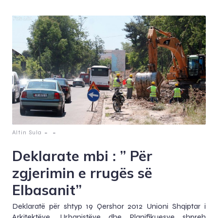
-
-
Altin Sula
Deklarate mbi : ” Për
zgjerimin e rrugës së
Elbasanit”
Deklaratë për shtyp 19 Qershor 2012 Unioni Shqiptar i
Arkitektëve, Urbanistëve dhe Planifikuesve shpreh