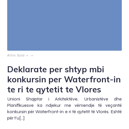
-
-
Altin Sula
Deklarate per shtyp mbi
konkursin per Waterfront-in
te ri te qytetit te Vlores
Unioni Shqiptar i Arkitektëve, Urbanistëve dhe
Planifikuesve ka ndjekur me vëmendje të veçantë
konkursin për Waterfront-in e ri të qytetit të Vlorës. Eshtë
për t’u[…]